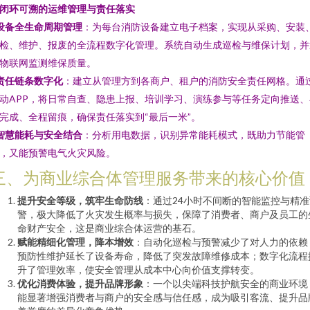
. 闭环可溯的运维管理与责任落实
设备全生命周期管理
：为每台消防设备建立电子档案，实现从采购、安装
检、维护、报废的全流程数字化管理。系统自动生成巡检与维保计划，并
物联网监测维保质量。
责任链条数字化
：建立从管理方到各商户、租户的消防安全责任网格。通
动APP，将日常自查、隐患上报、培训学习、演练参与等任务定向推送、
完成、全程留痕，确保责任落实到“最后一米”。
智慧能耗与安全结合
：分析用电数据，识别异常能耗模式，既助力节能管
，又能预警电气火灾风险。
三、为商业综合体管理服务带来的核心价值
提升安全等级，筑牢生命防线
：通过24小时不间断的智能监控与精准
警，极大降低了火灾发生概率与损失，保障了消费者、商户及员工的
命财产安全，这是商业综合体运营的基石。
赋能精细化管理，降本增效
：自动化巡检与预警减少了对人力的依赖
预防性维护延长了设备寿命，降低了突发故障维修成本；数字化流程
升了管理效率，使安全管理从成本中心向价值支撑转变。
优化消费体验，提升品牌形象
：一个以尖端科技护航安全的商业环境
能显著增强消费者与商户的安全感与信任感，成为吸引客流、提升品