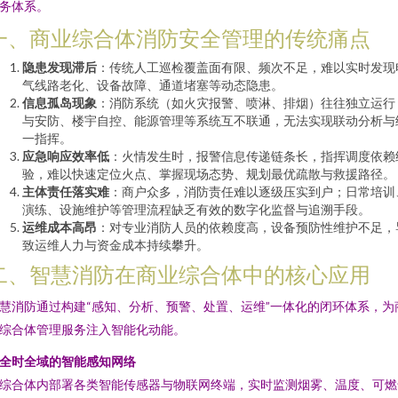
务体系。
一、商业综合体消防安全管理的传统痛点
隐患发现滞后
：传统人工巡检覆盖面有限、频次不足，难以实时发现
气线路老化、设备故障、通道堵塞等动态隐患。
信息孤岛现象
：消防系统（如火灾报警、喷淋、排烟）往往独立运行
与安防、楼宇自控、能源管理等系统互不联通，无法实现联动分析与
一指挥。
应急响应效率低
：火情发生时，报警信息传递链条长，指挥调度依赖
验，难以快速定位火点、掌握现场态势、规划最优疏散与救援路径。
主体责任落实难
：商户众多，消防责任难以逐级压实到户；日常培训
演练、设施维护等管理流程缺乏有效的数字化监督与追溯手段。
运维成本高昂
：对专业消防人员的依赖度高，设备预防性维护不足，
致运维人力与资金成本持续攀升。
二、智慧消防在商业综合体中的核心应用
慧消防通过构建“感知、分析、预警、处置、运维”一体化的闭环体系，为
综合体管理服务注入智能化动能。
. 全时全域的智能感知网络
综合体内部署各类智能传感器与物联网终端，实时监测烟雾、温度、可燃