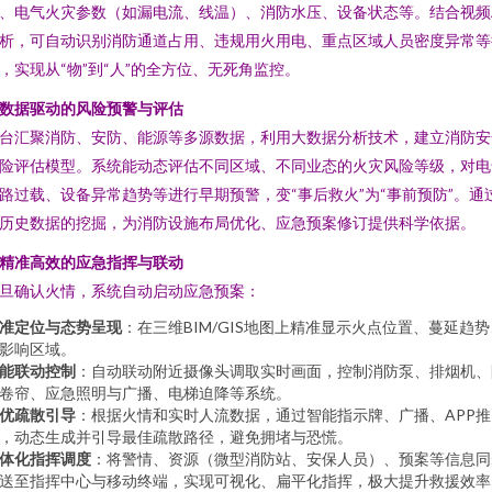
、电气火灾参数（如漏电流、线温）、消防水压、设备状态等。结合视频
析，可自动识别消防通道占用、违规用火用电、重点区域人员密度异常等
，实现从“物”到“人”的全方位、无死角监控。
. 数据驱动的风险预警与评估
台汇聚消防、安防、能源等多源数据，利用大数据分析技术，建立消防安
险评估模型。系统能动态评估不同区域、不同业态的火灾风险等级，对电
路过载、设备异常趋势等进行早期预警，变“事后救火”为“事前预防”。通
历史数据的挖掘，为消防设施布局优化、应急预案修订提供科学依据。
. 精准高效的应急指挥与联动
旦确认火情，系统自动启动应急预案：
准定位与态势呈现
：在三维BIM/GIS地图上精准显示火点位置、蔓延趋势
影响区域。
能联动控制
：自动联动附近摄像头调取实时画面，控制消防泵、排烟机、
卷帘、应急照明与广播、电梯迫降等系统。
优疏散引导
：根据火情和实时人流数据，通过智能指示牌、广播、APP推
，动态生成并引导最佳疏散路径，避免拥堵与恐慌。
体化指挥调度
：将警情、资源（微型消防站、安保人员）、预案等信息同
送至指挥中心与移动终端，实现可视化、扁平化指挥，极大提升救援效率