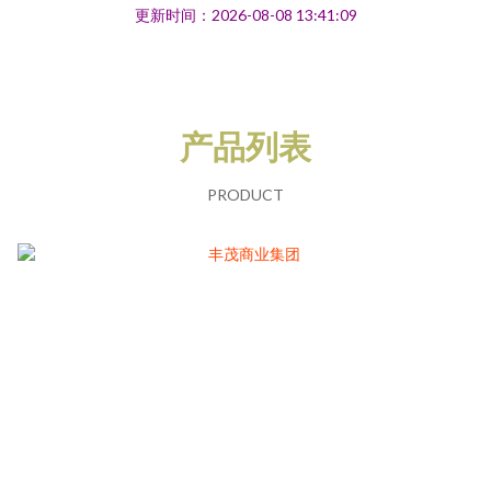
更新时间：2026-08-08 13:41:09
产品列表
PRODUCT