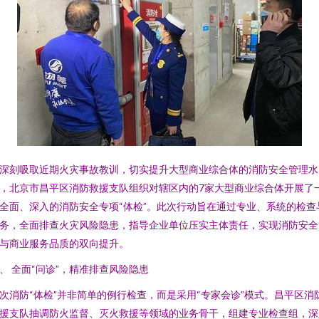
深刻吸取近期火灾事故教训，切实提升大型商业综合体的消防安全管理水
，北京市昌平区消防救援支队组织对辖区内的7家大型商业综合体开展了
全面、深入的消防安全专项“体检”。此次行动旨在通过专业、系统的检查
务，全面排查火灾风险隐患，指导企业单位压实主体责任，实现消防安全
与商业服务品质的双向提升。
、 全面“问诊”，精准排查风险隐患
次消防“体检”并非简单的例行检查，而是采用“专家会诊”模式。昌平区消
援支队抽调防火监督、灭火救援等领域的业务骨干，组建专业检查组，深