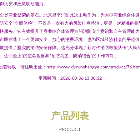
御火灾和应急联动能力。
全是商业繁荣的基石。北京昌平消防此次主动作为，为大型商业综合体进
防安全“全面体检”，不仅是一次有力的风险排查整治，更是一次精准的指
扶服务。它有效提升了商业综合体管理方的消防安全意识和自主管理能力
市民营造了一个更加安全、放心的消费环境，也为区域经济社会的平稳健
展提供了坚实的消防安全保障。这充分体现了新时代消防救援队伍“人民
、生命至上”的使命担当和“预防为主、防消结合”的工作方针。
如若转载，请注明出处：http://www.xiurunshangye.com/product/76.htm
更新时间：2026-08-06 13:38:32
产品列表
PRODUCT