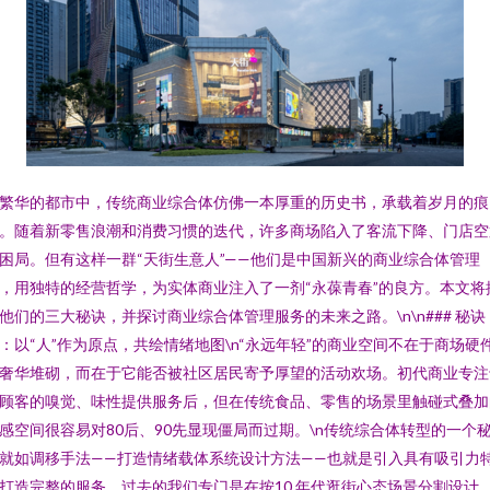
繁华的都市中，传统商业综合体仿佛一本厚重的历史书，承载着岁月的痕
。随着新零售浪潮和消费习惯的迭代，许多商场陷入了客流下降、门店空
困局。但有这样一群“天街生意人”——他们是中国新兴的商业综合体管理
，用独特的经营哲学，为实体商业注入了一剂“永葆青春”的良方。本文将
他们的三大秘诀，并探讨商业综合体管理服务的未来之路。\n\n### 秘诀
：以“人”作为原点，共绘情绪地图\n“永远年轻”的商业空间不在于商场硬
奢华堆砌，而在于它能否被社区居民寄予厚望的活动欢场。初代商业专注
顾客的嗅觉、味性提供服务后，但在传统食品、零售的场景里触碰式叠加
感空间很容易对80后、90先显现僵局而过期。\n传统综合体转型的一个
就如调移手法——打造情绪载体系统设计方法——也就是引入具有吸引力
打造完整的服务。过去的我们专门是在按10.年代逛街心态场景分割设计