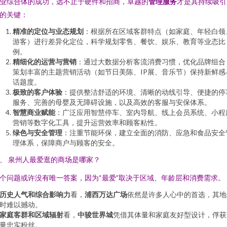
业综合体的成功，远不止于硬件和招商，卓越的
管理服务
才是其持续吸引
的关键：
精准的定位与业态规划
：根据所在区域客群特点（如家庭、年轻白领
游客）进行差异化定位，科学规划零售、餐饮、娱乐、教育等业态比
例。
精细化的运营与营销
：通过大数据分析客流消费习惯，优化品牌组合
策划丰富的主题营销活动（如节日美陈、IP展、音乐节）保持新鲜感
话题度。
极致的客户体验
：提供整洁舒适的环境、清晰的动线引导、便捷的停
服务、完善的母婴及无障碍设施，以及高效的客服与安保体系。
智慧商业赋能
：广泛应用智慧停车、室内导航、线上会员系统、小程
营销等数字化工具，提升运营效率和顾客粘性。
绿色与安全管理
：注重节能环保，建立全面的消防、应急和食品安全
理体系，保障商户与顾客的安全。
、 泉州人最爱逛的商场是哪家？
个问题或许没有唯一答案，因为“最爱”取决于区域、年龄层和消费需求。
历史人气和综合影响力
看，
浦西万达广场
依然是许多人心中的首选，其地
时难以撼动。
家庭客群和区域辐射
看，
中骏世界城
凭借其体量和家庭友好型设计，俘获
量忠实粉丝。