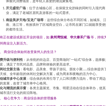
体验式消费场景，是年轻人喜爱的潮流聚集地。
开元盛世广场
：位于古城核心区，在保留文化韵味的同时引入现代商
业，满足了老城区居民及游客的一站式需求。
南益美岁天地/宝龙广场等
：这些综合体分布在不同区域，如城东、
南、洛江等，有效填补了区域商业空白，让市民在家门口就能享受便
的都市生活。
有正在建设或新近开业的项目，如
泉州湾悦城
、
华大泰禾广场
等，持续
州商业注入新活力。
、 商业综合体如何改变泉州人的生活？
费升级与便利性
：从传统的街边店、百货商场到“一站式”综合体，选择极
富，满足了市民对品质、品牌和体验的更高追求。
闲社交新主场
：看电影、品美食、带孩子游玩、朋友小聚……综合体提供
天候、全年龄段的休闲社交解决方案，成为周末和夜晚的活力中心。
动城市多中心发展
：综合体的布局引导了人口和消费力流向，带动了周边
的发展，改变了城市单中心格局。
化与潮流的展示窗
：各类主题展览、市集、明星活动在综合体举办，使其
城市流行文化的前沿阵地。
、 核心竞争力：商业综合体的管理服务