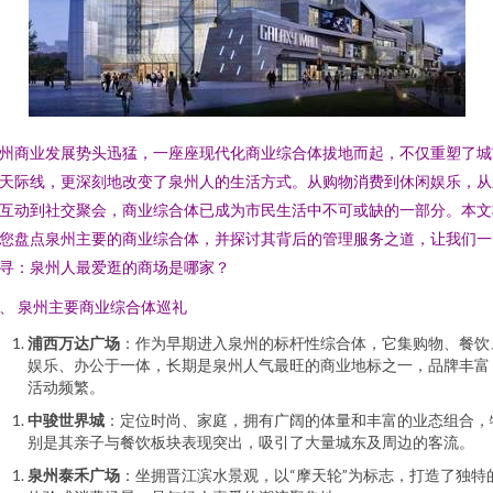
州商业发展势头迅猛，一座座现代化商业综合体拔地而起，不仅重塑了城
天际线，更深刻地改变了泉州人的生活方式。从购物消费到休闲娱乐，从
互动到社交聚会，商业综合体已成为市民生活中不可或缺的一部分。本文
您盘点泉州主要的商业综合体，并探讨其背后的管理服务之道，让我们一
寻：泉州人最爱逛的商场是哪家？
、 泉州主要商业综合体巡礼
浦西万达广场
：作为早期进入泉州的标杆性综合体，它集购物、餐饮
娱乐、办公于一体，长期是泉州人气最旺的商业地标之一，品牌丰富
活动频繁。
中骏世界城
：定位时尚、家庭，拥有广阔的体量和丰富的业态组合，
别是其亲子与餐饮板块表现突出，吸引了大量城东及周边的客流。
泉州泰禾广场
：坐拥晋江滨水景观，以“摩天轮”为标志，打造了独特