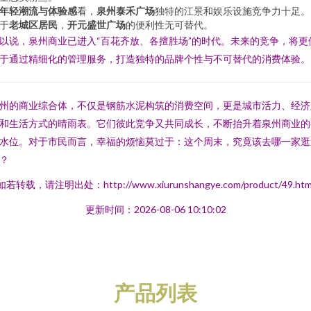
年轻潮流与体验感
看，
泉州泰禾广场
独特的江景和娱乐设施竞争力十足。
于
老城区居民
，
开元盛世广场
的便利性无可替代。
以说，泉州商业已进入“百花齐放、各擅胜场”的时代。未来的竞争，将更
于通过精细化的管理服务，打造独特的品牌个性与不可替代的消费体验。
州的商业综合体，不仅是钢筋水泥构筑的消费空间，更是城市活力、经济
和生活方式的晴雨表。它们彼此竞争又共同成长，不断抬升着泉州商业的
水位。对于市民而言，幸福的烦恼莫过于：这个周末，究竟该去哪一家逛
？
如若转载，请注明出处：http://www.xiurunshangye.com/product/49.htm
更新时间：2026-08-06 10:10:02
产品列表